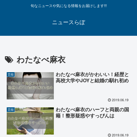
旬なニュースや気になる情報をお届けします!!!
ニュースらぼ
わたなべ麻衣
わたなべ麻衣がかわいい！経歴と
芸能
高校大学やJOYと結婚の馴れ初め
2019.06.19
わたなべ麻衣のハーフと両親の国
芸能
籍！整形疑惑やすっぴんは
2019.06.19