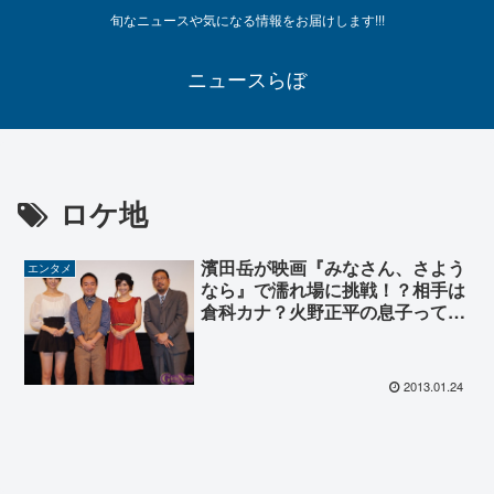
旬なニュースや気になる情報をお届けします!!!
ニュースらぼ
ロケ地
濱田岳が映画『みなさん、さよう
エンタメ
なら』で濡れ場に挑戦！？相手は
倉科カナ？火野正平の息子ってホ
ント？ロケ地は？
2013.01.24