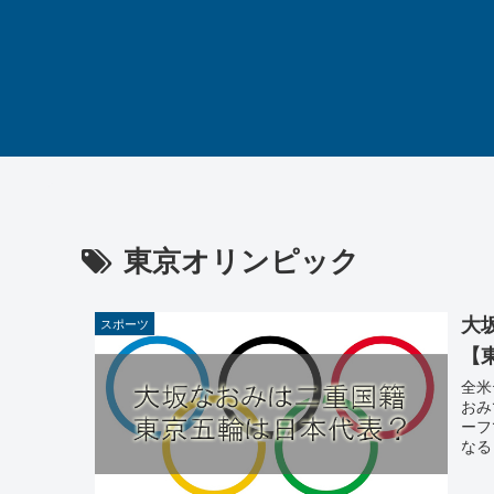
東京オリンピック
大
スポーツ
【
全米
おみ
ーフ
なる