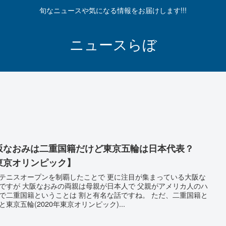
旬なニュースや気になる情報をお届けします!!!
ニュースらぼ
坂なおみは二重国籍だけど東京五輪は日本代表？
東京オリンピック】
テニスオープンを制覇したことで 更に注目が集まっている大阪な
ですが 大阪なおみの両親は母親が日本人で 父親がアメリカ人のハ
で二重国籍ということは 割と有名な話ですね。 ただ、二重国籍と
と東京五輪(2020年東京オリンピック)...