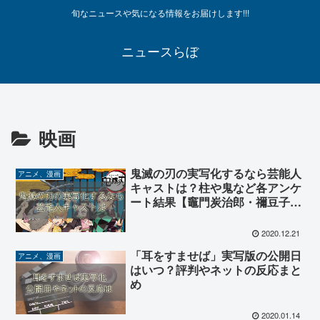
旬なニュースや気になる情報をお届けします!!!
ニュースらぼ
映画
鬼滅の刃の実写化するなら芸能人
アニメ、漫画
キャストは？柱や鬼など各アンケ
ート結果【竈門炭治郎・禰豆子・
善逸人気キャラ】
2020.12.21
「耳をすませば」実写版の公開日
アニメ、漫画
はいつ？評判やネットの反応まと
め
2020.01.14