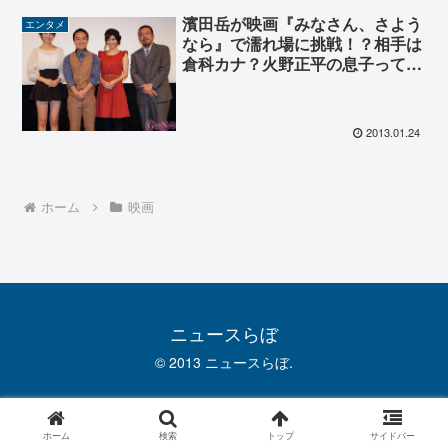
濱田岳が映画『みなさん、さよう
エンタメ
なら』で濡れ場に挑戦！？相手は
倉科カナ？火野正平の息子ってホ
ント？ロケ地は？
2013.01.24
ホーム
映画
ニュースらぼ
© 2013 ニュースらぼ.
ホーム
検索
トップ
サイドバー