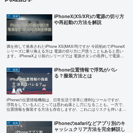
iPhoneX(XS/XR)の電源の切り方
IT、技術
や再起動の方法を解説
満を持して発表されたiPhone XS(MAX/R)ですが 今回初めてiPhoneX
シリーズに乗り換える方は 電源の切り方に戸惑うこともあると思い
ます。 iPhoneXより前のシリーズでは 電源ボタンの長押しで電源を
切るオフにする といった...
iPhone位置情報で浮気がバレ
IT、技術
る？擬装方法とは
iPhoneの位置情報機能は、日常生活で非常に便利なツールですが、
浮気をしている人にとっては思わぬ落とし穴になることも。一方で、
位置情報を擬装する方法も存在しますが、これにはリスクも伴いま
す。この記事では、iPhoneの位置情報が浮気にどの...
iPhoneのsafariなどアプリ別のキ
IT、技術
ャッシュクリア方法を完全解説し