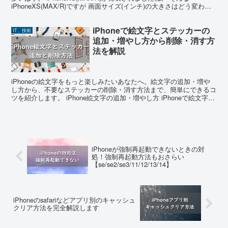
iPhoneXS(MAX/R)ですが 画面サイズ(インチ)の大きさはどう変わっ
たのか？ 既存機種である...
iPhoneで絵文字とステッカーの
IT、技術
追加・増やし方から削除・消す方
法を解説
iPhoneの絵文字をもっと楽しみたいあなたへ。絵文字の追加・増や
し方から、不要なステッカーの削除・消す方法まで、簡単にできるコ
ツを紹介します。 iPhone絵文字の追加・増やし方 iPhoneで絵文字を
追加・増やすことは、日々のコミュニケ...
iPhoneが強制再起動できないときの対
処！強制再起動方法もおさらい
【se/se2/se3/11/12/13/14】
iPhoneのsafariなどアプリ別のキャッシュ
クリア方法を完全解説します