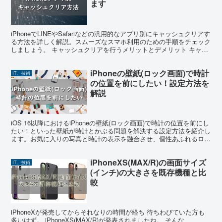
ます
iPhoneでLINEやSafariなどの汎用的なアプリ別にキャッシュクリアす
る方法を詳しく解説。スムーズなスマホ利用のための手順をチェック
しましょう。 キャッシュクリアを行うメリットとデメリット キャッ
シュクリアのメリット キャッシュクリ...
iPhoneの壁紙(ロック画面)で時計
IT、技術
の位置を前にしたい！設定方法を
解説
iOS 16以降におけるiPhoneの壁紙(ロック画面)で時計の位置を前にし
たい！といった壁紙が時計とかぶる問題を解決する設定方法を紹介し
ます。お気に入りの写真と時計の表示を融合させ、個性あふれるロッ
ク画面を実現しましょう。 被写界深度エフ...
iPhoneXS(MAX/R)の画面サイズ
IT、技術
(インチ)の大きさを既存機種と比
較
iPhoneXが発売してからそれなりの時間が経ち 待ちわびていた方も
多いはず。 iPhoneXS(MAX/R)が発表されましたね。 そんな