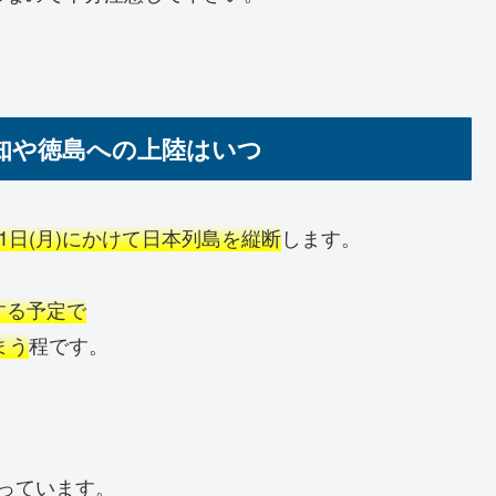
高知や徳島への上陸はいつ
0月1日(月)にかけて日本列島を縦断
します。
する予定で
まう
程です。
っています。