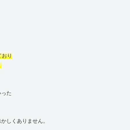
ており
。
いった
おかしくありません。