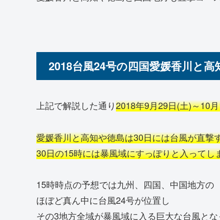
2018台風24号の四国愛媛香川と
上記で解説した通り
2018年9月29日(土)～1
愛媛香川と高知や徳島は30日には台風が直撃
30日の15時には暴風域にすっぽりと入ってし
15時時点の予想では九州、四国、中国地方の
ほぼど真ん中に台風24号が位置し
その3地方全域が暴風域に入る巨大な台風とな