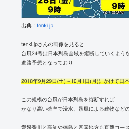
出典：
tenki.jp
tenki.jpさんの画像を見ると
台風24号は日本列島全域を縦断していくよう
進路予想となっており
2018年9月29日(土)～10月1日(月)にかけて
この規模の台風が日本列島を縦断すれば
かなり高い確率で浸水、暴風による建物など
愛媛香川と高知や徳島と四国地方も直撃コー