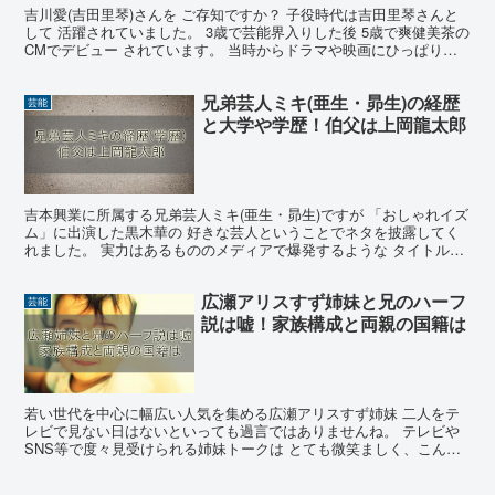
吉川愛(吉田里琴)さんを ご存知ですか？ 子役時代は吉田里琴さんと
して 活躍されていました。 3歳で芸能界入りした後 5歳で爽健美茶の
CMでデビュー されています。 当時からドラマや映画にひっぱりだ
こで 「メイちゃんの執事」というドラマで ...
兄弟芸人ミキ(亜生・昴生)の経歴
芸能
と大学や学歴！伯父は上岡龍太郎
吉本興業に所属する兄弟芸人ミキ(亜生・昴生)ですが 「おしゃれイズ
ム」に出演した黒木華の 好きな芸人ということでネタを披露してく
れました。 実力はあるもののメディアで爆発するような タイトルを
持っていないというのもあり テレビで見かけること...
広瀬アリスすず姉妹と兄のハーフ
芸能
説は嘘！家族構成と両親の国籍は
若い世代を中心に幅広い人気を集める広瀬アリスすず姉妹 二人をテ
レビで見ない日はないといっても過言ではありませんね。 テレビや
SNS等で度々見受けられる姉妹トークは とても微笑ましく、こんな
姉妹がいるのかと 羨ましくなってしまいますよね。 そ...