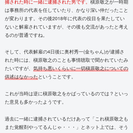
捕された時に一緒に逮捕された男です。
槇原敬之が一時期
は事務所の代表を任していたり、かなり深い仲だったこと
が変わります。その後2018年に代表の役目を果たしてい
ないと解雇されていますが、その後も交流があったと考え
るのが普通ですね。
そして、代表解雇の4日後に奥村秀一(金ちゃん)が逮捕さ
れた時には、槇原敬之のことも事情聴取で聞かれていたみ
たいですが、
気持ち悪いくらいに一切槇原敬之についての
供述はなかった
ということです。
これが当時は逆に槇原敬之をかばっているのでは？といっ
た意見も多かったようです。
過去に一緒に逮捕されているだけあって「これ槇原敬之も
また覚醒剤やってるんじゃ・・・」とネット上では、そう