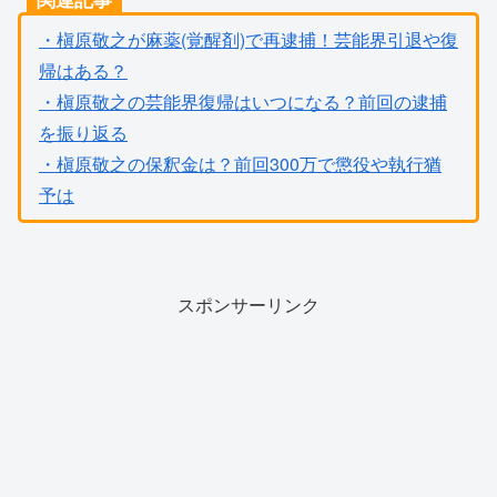
・槇原敬之が麻薬(覚醒剤)で再逮捕！芸能界引退や復
帰はある？
・槇原敬之の芸能界復帰はいつになる？前回の逮捕
を振り返る
・槇原敬之の保釈金は？前回300万で懲役や執行猶
予は
スポンサーリンク