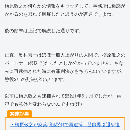
槇原敬之が何らかの情報をキャッチして、事務所に迷惑が
かかるのを恐れて解雇したと思うのが普通ですよね。
後の顛末は上記で解説した通りです。
正直、奥村秀一はほぼ一般人上がりの人間で、槇原敬之の
パートナー(彼氏？)だったとしか分かっていません。ちな
みに再逮捕された時に有罪判決がもちろん出ていますが、
懲役2年の判決が出ています。
以前に槇原敬之も逮捕されて懲役1年6ヶ月でしたが、再
犯でも意外と変わらないんですね(汗)
関連記事
・槇原敬之が麻薬(覚醒剤)で再逮捕！芸能界引退や復