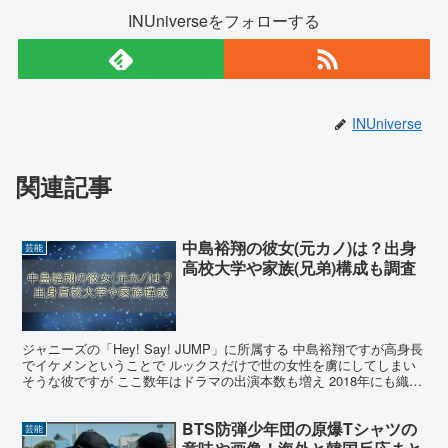
INUniverseをフォローする
INUniverse
関連記事
中島裕翔の彼女(元カノ)は？出身
芸能
高校大学や家族(兄弟)構成も調査
ジャニーズの「Hey! Say! JUMP」に所属する 中島裕翔ですが高身長
でイケメンということで ルックスだけで世の女性を虜にしてしまい
そうな彼ですが ここ数年はドラマの出演本数も増え 2018年にも織田
裕二主演のドラマ「SUITS(スー...
BTS防弾少年団の原爆Tシャツの
芸能