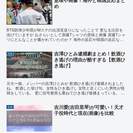
意味や画像！海外と韓国反応まと
め
BTS防弾少年団がMステの出演見送りになったことで 更なる注目を
浴びていますが おさらいとして原爆Tシャツの意味と画像 原爆Tシャ
ツにどんなことが書かれていたのか？ 海外の反応や韓国の反応など
まとめていきます。 ■関連記事 ・【紅白歌合戦2...
吉澤ひとみ逮捕劇まとめ！飲酒ひ
芸能
き逃げの理由が酷すぎる【飲酒ひ
き逃げ】
元モー娘。メンバーの吉澤ひとみが 飲酒ひき逃げげ逮捕されました
ね。 飲酒した挙げ句、女性をひき逃げし 女性と近くにいた男性が怪
我をしている。 更に信号無視も重ねてひき逃げ後捕まっている。 な
んで芸能人でしかも知名度もあり ちゃんと仕事もして...
吉川愛(吉田里琴)が可愛い！天才
芸能
子役時代と現在(画像)を比較