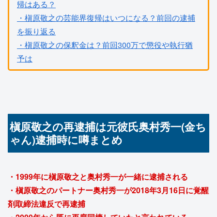
帰はある？
・槇原敬之の芸能界復帰はいつになる？前回の逮捕
を振り返る
・槇原敬之の保釈金は？前回300万で懲役や執行猶
予は
槇原敬之の再逮捕は元彼氏奥村秀一(金ち
ゃん)逮捕時に噂まとめ
・1999年に槇原敬之と奥村秀一が一緒に逮捕される
・槇原敬之のパートナー奥村秀一が2018年3月16日に覚醒
剤取締法違反で再逮捕