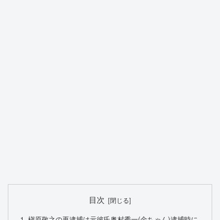
目次
槇原敬之の再逮捕は元彼氏奥村秀一(金ちゃん)逮捕時に