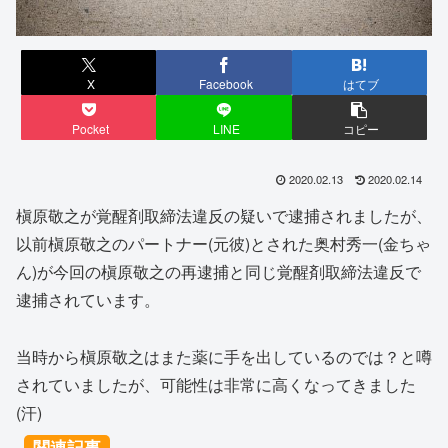
X
Facebook
はてブ
Pocket
LINE
コピー
2020.02.13
2020.02.14
槇原敬之が覚醒剤取締法違反の疑いで逮捕されましたが、
以前槇原敬之のパートナー(元彼)とされた奥村秀一(金ちゃ
ん)が今回の槇原敬之の再逮捕と同じ覚醒剤取締法違反で
逮捕されています。
当時から槇原敬之はまた薬に手を出しているのでは？と噂
されていましたが、可能性は非常に高くなってきました
(汗)
関連記事