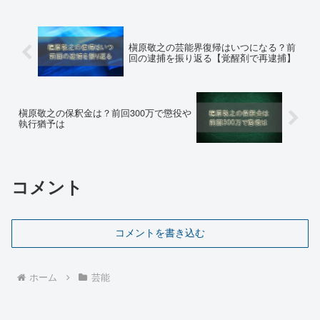
槇原敬之の芸能界復帰はいつになる？前
回の逮捕を振り返る【覚醒剤で再逮捕】
槇原敬之の保釈金は？前回300万で懲役や
執行猶予は
コメント
コメントを書き込む
ホーム
芸能