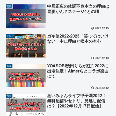
中居正広の体調不良本当の理由は
芸能
盲腸がん？ステージ4との噂
2022.12.15
ガキ使2022-2023「笑ってはいけ
テレビ
ない」中止理由と松本の本心
2022.12.13
YOASOBI幾田りらが紅白2022に
音楽
出場決定！Aimerらとコラボ楽曲
にて
2022.12.12
あいみょんライブ甲子園2022！
音楽
無料配信やセトリ、見逃し配信
は？【2022年12月17日配信】