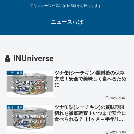
旬なニュースや気になる情報をお届けします!!!
ニュースらぼ
INUniverse
ツナ缶(シーチキン)開封後の保存
生活・健康
方法！安全で美味しく食べるため
に
2023.09.07
ツナ缶詰(シーチキン)の賞味期限
生活・健康
切れを徹底調査！いつまで安全に
食べられる？【1ヶ月～半年/1年/3
年/5年/10年期間別調査】
2023.09.06