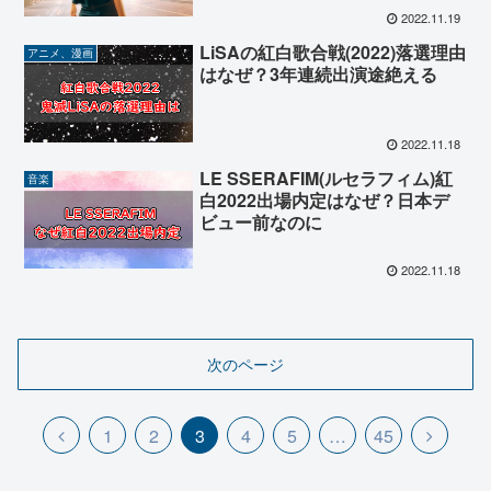
2022.11.19
LiSAの紅白歌合戦(2022)落選理由
アニメ、漫画
はなぜ？3年連続出演途絶える
2022.11.18
LE SSERAFIM(ルセラフィム)紅
音楽
白2022出場内定はなぜ？日本デ
ビュー前なのに
2022.11.18
次のページ
前
次
1
2
3
4
5
…
45
へ
へ