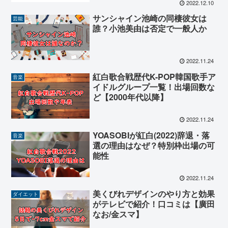
2022.12.10
サンシャイン池崎の同棲彼女は
芸能
誰？小池美由は否定で一般人か
2022.11.24
紅白歌合戦歴代K-POP韓国歌手ア
音楽
イドルグループ一覧！出場回数な
ど【2000年代以降】
2022.11.24
YOASOBIが紅白(2022)辞退・落
音楽
選の理由はなぜ？特別枠出場の可
能性
2022.11.24
美くびれデザインのやり方と効果
ダイエット
がテレビで紹介！口コミは【廣田
なお/金スマ】