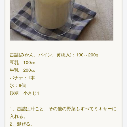
缶詰(みかん、パイン、黄桃入)：190～200g
豆乳：100㏄
牛乳：200㏄
バナナ：1本
氷：6個
砂糖：小さじ1
1、缶詰は汁ごと、その他の野菜もすべてミキサーに
入れる。
2、混ぜる。