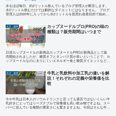
水をほぼ毎日、約2リットル飲んでいるブログ管理人が断言します。
水2リットル飲むだけでは劇的なダイエットにはなりません。 ブログ
管理人は2020年に入ってから水2リットルを肌荒れ改善目的で始めま
したが、この記事執筆時点でも半年以上もの間水を1...
カップヌードルプロ(PRO)の味の
生活・健康
種類は？販売期間はいつまで
日清カップヌードルの新商品カップヌードルPROが新商品として販
売開始されましたが、糖質オフとタンパク質が多いということで、カ
ップヌードルなのに太りにくいエネルギー食と糖質ダイエットなどが
流行る中、それらを意識した商品作りとなっています。 そ...
牛乳と乳飲料や加工乳の違いを解
生活・健康
説！それぞれの定義や栄養価を比
較
今や牛乳は日本人のソウルドリンクと言っても過言ではないくらい牛
乳好きにとってはリーズナブルで栄養価も高い飲み物ですよね。スー
パーに並んでいる種類の豊富さにも驚きますよね。今回はそんな牛乳
がテーマなのですが、何気なく手にとった牛乳の裏に「乳飲...