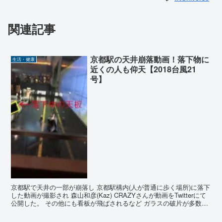
関連記事
京都駅の天井崩落動画！落下物に
生活・健康
近くの人も仰天【2018台風21
号】
京都駅で天井の一部が崩落し 京都駅構内(人が普通に歩く場所)に落下
した動画が撮影され 森山和彦(Kaz) CRAZYさんが動画をTwitterにて
公開した。 その他にも看板が飛ばされるなど ガラスの破片が多数駅
構内に落ちている画像や動画が投...