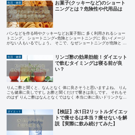
お菓子(クッキーなど)のショート
生活・健康
ニングとは？危険性や代用品は
パンなどを作る時やクッキーなどお菓子類に 多く利用されるショー
トニング。 ショートニング=危険とショートニングに 良いイメージ
がない人もいるでしょう。 そこで、なぜショートニングが危険と 言
われているのか解説します。 正確にはショートニング...
リンゴ酢の効果効能！ダイエット
生活・健康
で飲むタイミングは寝る前が良
い？
りんご酢と聞くと、なんとなく 体に良さそうと思いますよね。 りん
ごも健康に良しですし お酢と聞くだけで響きは良しです。 それもそ
のはず りんご酢はなんとなくではなく 本当に体に良いドリンクなの
です。 ではどんな健康効果があるのか。 りんご酢...
【検証】水1日2リットルダイエッ
ダイエット
トで痩せるは本当？痩せないを解
説【実際に飲み続けてみた】