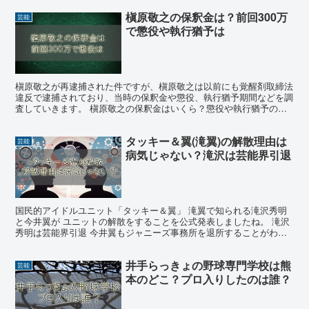
槇原敬之の保釈金は？前回300万
芸能
で懲役や執行猶予は
槇原敬之が再逮捕された件ですが、槇原敬之は以前にも覚醒剤取締法
違反で逮捕されており、当時の保釈金や懲役、執行猶予期間などを調
査していきます。 槇原敬之の保釈金はいくら？懲役や執行猶予の期
間は 1999年に槇原敬之が逮捕された時は、300万円...
タッキー＆翼(滝翼)の解散理由は
芸能
病気じゃない？滝沢は芸能界引退
国民的アイドルユニット「タッキー＆翼」 滝翼で知られる滝沢秀明
と今井翼が ユニットの解散をすることを公式発表しましたね。 滝沢
秀明は芸能界引退 今井翼もジャニーズ事務所を退所することがわか
っています。 2017年の15週年である9月に 活動...
井手らっきょの野球専門学校は熊
芸能
本のどこ？プロ入りしたのは誰？