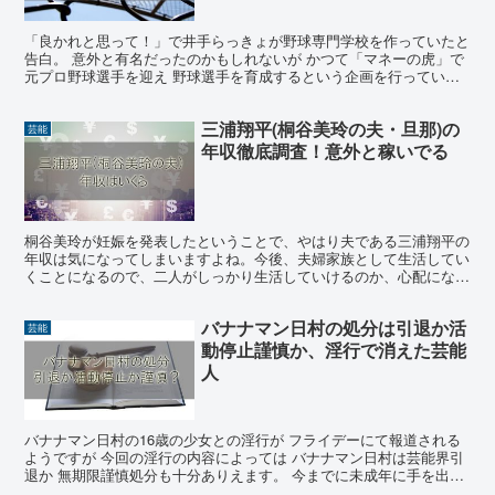
「良かれと思って！」で井手らっきょが野球専門学校を作っていたと
告白。 意外と有名だったのかもしれないが かつて「マネーの虎」で
元プロ野球選手を迎え 野球選手を育成するという企画を行ってい
た。 それが2005年に設立された野球の専門学校 「プ...
三浦翔平(桐谷美玲の夫・旦那)の
芸能
年収徹底調査！意外と稼いでる
桐谷美玲が妊娠を発表したということで、やはり夫である三浦翔平の
年収は気になってしまいますよね。今後、夫婦家族として生活してい
くことになるので、二人がしっかり生活していけるのか、心配になる
ファンの方たちもいるかもしれません。 今回はそんな夫・...
バナナマン日村の処分は引退か活
芸能
動停止謹慎か、淫行で消えた芸能
人
バナナマン日村の16歳の少女との淫行が フライデーにて報道される
ようですが 今回の淫行の内容によっては バナナマン日村は芸能界引
退か 無期限謹慎処分も十分ありえます。 今までに未成年に手を出し
てしまったことにより 処分を受けた芸能人は多数い...