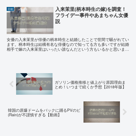
入来茉里(柄本時生の嫁)を調査！
芸能
フライデー事件やあまちゃん女優
説
女優の入来茉里が俳優の柄本時生と結婚したことで世間で騒がれてい
ます。柄本時生は結構有名な俳優なので知ってる方も多いですが結婚
相手で嫁の入来茉里はいったい誰なんだという方もいるかと思いま
す。 「過去にフライデーされた？」「あまちゃん女優？」と...
ガソリン価格推移と値上がり原因理由ま
とめ！いつまで続くか予想【2018年版】
韓国の原爆ドームをバックに踊るPVのピ
(Rain)が不謹慎すぎる【動画】