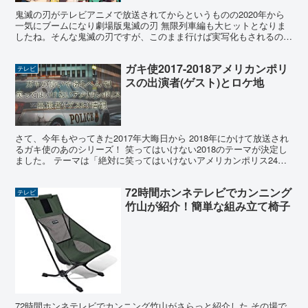
鬼滅の刃がテレビアニメで放送されてからというものの2020年から
一気にブームになり劇場版鬼滅の刃 無限列車編も大ヒットとなりま
したね。そんな鬼滅の刃ですが、このまま行けば実写化もされるので
は？とういった声もありますし、実写化するならこんなキ...
ガキ使2017-2018アメリカンポリ
テレビ
スの出演者(ゲスト)とロケ地
さて、今年もやってきた2017年大晦日から 2018年にかけて放送され
るガキ使のあのシリーズ！ 笑ってはいけない2018のテーマが決定し
ました。 テーマは「絶対に笑ってはいけないアメリカンポリス24
時」 どうやら、今年も松本、浜田、ココリコ...
72時間ホンネテレビでカンニング
テレビ
竹山が紹介！簡単な組み立て椅子
72時間ホンネテレビでカンニング竹山がさらっと紹介した その場で