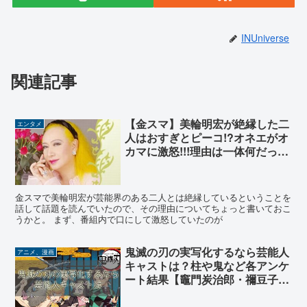
INUniverse
関連記事
【金スマ】美輪明宏が絶縁した二
エンタメ
人はおすぎとピーコ!?オネエがオ
カマに激怒!!!理由は一体何だった
のか？
金スマで美輪明宏が芸能界のある二人とは絶縁しているということを
話して話題を読んでいたので、その理由についてちょっと書いておこ
うかと。 まず、番組内で口にして激怒していたのが
鬼滅の刃の実写化するなら芸能人
アニメ、漫画
キャストは？柱や鬼など各アンケ
ート結果【竈門炭治郎・禰豆子・
善逸人気キャラ】