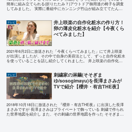
簡単に組み立てられる(折りたたみ？)アウトドア御用達の椅子を調査
してみました。 実際に番組中にカンニング竹山が組み立ててたんで
すが かなり早く椅子の形になってました。 これはア...
井上咲楽の自作化粧水の作り方！
テレビ
卵の薄皮化粧水を紹介【今夜くら
べてみました】
2021年6月2日に放送された「今夜くらべてみました」にて井上咲楽
が出演しましたが、その中で自身の美容法として、ずっと自作化粧水
を使っていることを話し紹介してくれました。 井上咲楽の自作化粧
水の作り方！卵の薄皮化粧水を紹介 「今夜くらべてみ...
刺繍家の淋繭(そそぎま
テレビ
ゆ/sosogimayu)を長澤まさみが
TVで紹介【櫻井・有吉THE夜】
2018年10月18日に放送された 『櫻井・有吉THE夜』に出演した長澤
まさみですが 長澤まさみはプライベートで飾っている 刺繍で作られ
た世界地図を紹介し また、その刺繍の世界地図を作った そそぎまゆ
(sosogimayu)さんがお気に入り...