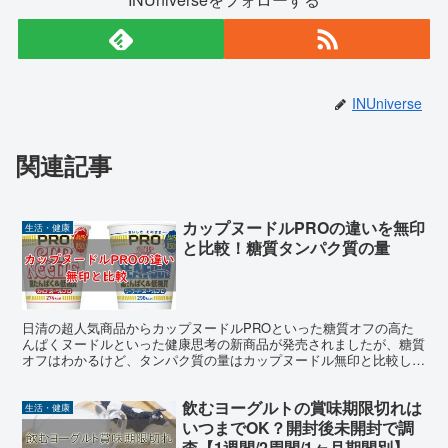
INUniverse
関連記事
カップヌードルPROの違いを無印
生活・健康
と比較！糖質タンパク質の量
日清の超人気商品からカップヌードルPROといった糖質オフの高た
んぱくヌードルといった健康思考の新商品が発売されましたが、糖質
オフはわかるけど、タンパク質の量はカップヌードル無印と比較して
どれくらい多いのか気になったので調べてみました。 カッ...
飲むヨーグルトの賞味期限切れは
生活・健康
いつまでOK？開封後未開封で調
査【1週間/2周間/1ヶ月期間別】