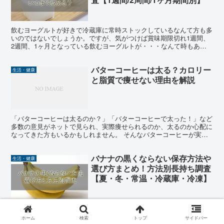
飲むヨーグルトが好きで冷蔵庫に常時ストックしているなんて方も多
いのではないでしょうか。ですが、気がつけば賞味期限切れ1週間、
2週間、1ヶ月となっている飲むヨーグルトが・・・なんて時もある
かと思います。 今回はそんな飲むヨーグルトの賞味期限切...
バターコーヒーは太る？カロリー
生活・健康
と脂質で痩せない理由を解説
「バターコーヒーは太るのか？」「バターコーヒーで太った！」など
多数の意見がネットで見られ、実際痩せられるのか、太るのか心配に
なってきた方もいるかもしれません。 そんなバターコーヒーが実際
マジで太るのか、についてバターコーヒーというものが何な...
バナナの黒くならない保存方法や
生活・健康
選び方まとめ！方法別長持ち調査
【夏・冬・常温・冷蔵庫・冷凍】
安くて美味しいバナナは栄養もあって 庶民の大人気フルーツですよ
ね。 そのまま食べても良し、ミキサーで 飲み物にしても良しです。
ホーム
検索
トップ
サイドバー