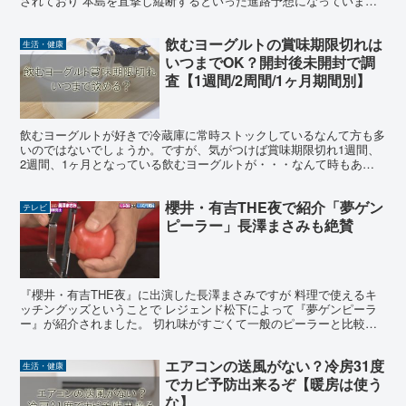
されており 本島を直撃し縦断するといった進路予想になっていま
す。 また、関西近辺の奈良や滋賀、三重や愛知も ...
飲むヨーグルトの賞味期限切れは
生活・健康
いつまでOK？開封後未開封で調
査【1週間/2周間/1ヶ月期間別】
飲むヨーグルトが好きで冷蔵庫に常時ストックしているなんて方も多
いのではないでしょうか。ですが、気がつけば賞味期限切れ1週間、
2週間、1ヶ月となっている飲むヨーグルトが・・・なんて時もある
かと思います。 今回はそんな飲むヨーグルトの賞味期限切...
櫻井・有吉THE夜で紹介「夢ゲン
テレビ
ピーラー」長澤まさみも絶賛
『櫻井・有吉THE夜』に出演した長澤まさみですが 料理で使えるキ
ッチングッズということで レジェンド松下によって『夢ゲンピーラ
ー』が紹介されました。 切れ味がすごくて一般のピーラーと比較し
た所 「この前のやつ(一般品)が悪い気がする」 と錯...
エアコンの送風がない？冷房31度
生活・健康
でカビ予防出来るぞ【暖房は使う
な】