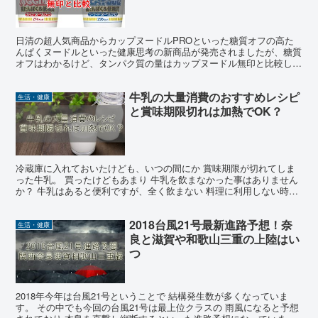
日清の超人気商品からカップヌードルPROといった糖質オフの高た
んぱくヌードルといった健康思考の新商品が発売されましたが、糖質
オフはわかるけど、タンパク質の量はカップヌードル無印と比較して
どれくらい多いのか気になったので調べてみました。 カッ...
牛乳の大量消費のおすすめレシピ
生活・健康
と賞味期限切れは加熱でOK？
冷蔵庫に入れておいたけども、いつの間にか 賞味期限が切れてしま
った牛乳。 買ったけどもあまり 牛乳を飲まなかった事はありません
か？ 牛乳はあると便利ですが、全く飲まない 料理に利用しない時っ
てありますよね。 一般的な牛乳の賞味期限は1週間な...
2018台風21号最新進路予想！奈
生活・健康
良と滋賀や和歌山三重の上陸はい
つ
2018年今年は台風21号ということで 結構発生数が多くなっていま
す。 その中でも今回の台風21号は最上位クラスの 雨風になると予想